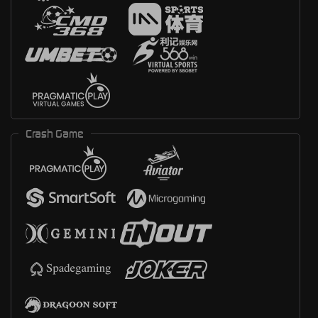
Crash Game