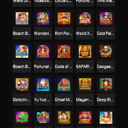
Water Dragon
Treasure Hunters
Circus-Lucky Mix
Fortune Cat
Time Machine
Beach Baby
Wonderland
Rich Fortune
Weird Xmas2
Gold Fairy 2
Beach Baby2
Fortunate Lion-Lucky Mix
Gods of Egypt2
SAFARI HEAT-MULTIPLY FUN
Gaogashou2 MULTIPLY FUN
Detective Girl
Yu Yue Long Men
Ghost Mansion
Mayan Adventure
Deep Rising