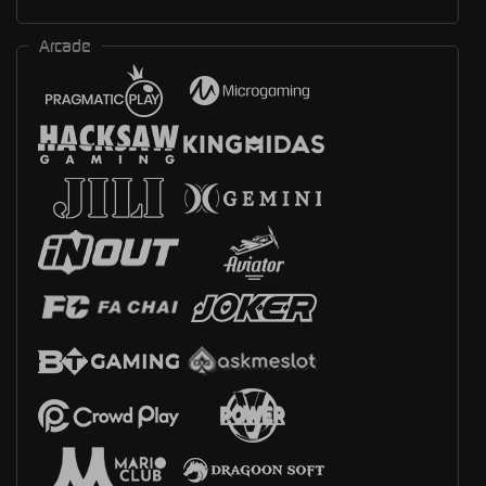
Arcade