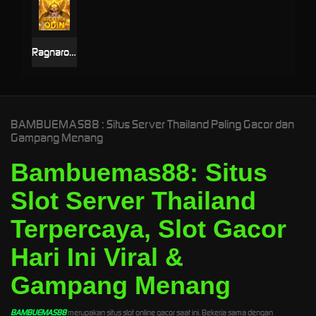
Ragnarok Odin
BAMBUEMAS88 : Situs Server Thailand Paling Gacor dan
Gampang Menang
Bambuemas88: Situs
Slot Server Thailand
Terpercaya, Slot Gacor
Hari Ini Viral &
Gampang Menang
BAMBUEMAS88
merupakan situs slot online gacor saat ini. Bekerja sama dengan