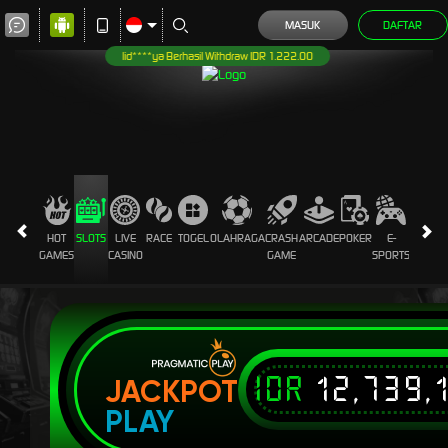
MASUK
DAFTAR
lid****ya Berhasil Withdraw IDR 1.222.00
HOT
SLOTS
LIVE
RACE
TOGEL
OLAHRAGA
CRASH
ARCADE
POKER
E-
SABUN
GAMES
CASINO
GAME
SPORTS
AYAM
IDR
12,739,
JACKPOT
PLAY