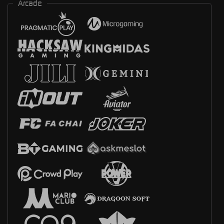
Arcade