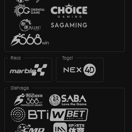
Race
Togel
Olahraga