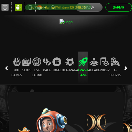
MASUK
DAFTAR
riq****64 Berhasil Withdraw IDR 349.00
HOT
SLOTS
LIVE
RACE
TOGEL
OLAHRAGA
CRASH
ARCADE
POKER
E-
SABUN
GAMES
CASINO
GAME
SPORTS
AYAM