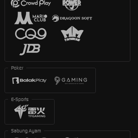
Poker
E-Sports
Sabung Ayam