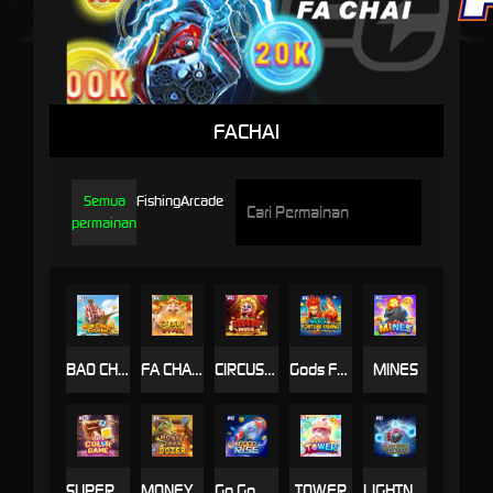
FACHAI
Semua
Fishing
Arcade
permainan
BAO CHUAN FISHING
FA CHAI DOZER
CIRCUS DOZER
Gods Fortune Fishing
MINES
SUPER COLOR GAME
MONEY TREE DOZER
Go Go Rise
TOWER
LIGHTNING BOMB