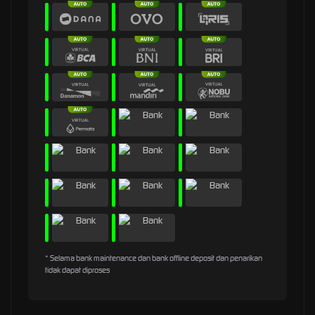
* Selama bank maintenance dan bank offline deposit dan penarikan
tidak dapat diproses