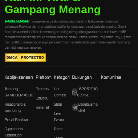
Gampang Menang
BAMBUEMAS88
merupakan situs slot online gacor saat ini. Bekerja sama dengan
beberapa Provider dan menyediakan daftar lengkap game slot, bola dan casino. Di sini,
Anda bisa mendapatkan kemenangan paling menguntungkan karena bambuemas88
memberikan akses rtp slot ke semua member selaku Patner Resmi Pragmatic Play, Pgsoft
dan Slot88. Semua dibuat agar para member menadapatkan permainan mudah menang
dan lebih menyenangkan.
Kebijaksanaan
Platform
Kategori
Dukungan
Komunitas
Tentang
Promosi
Hot
+62851918
BAMBUEMAS88
Games
62760
Loyalty
Responsible
Slots
Bambuema
Referral
Gambling
s88
Live
Pusat Bantuan
Casino
Syarat dan
Race
Ketentuan