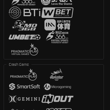
Crash Game