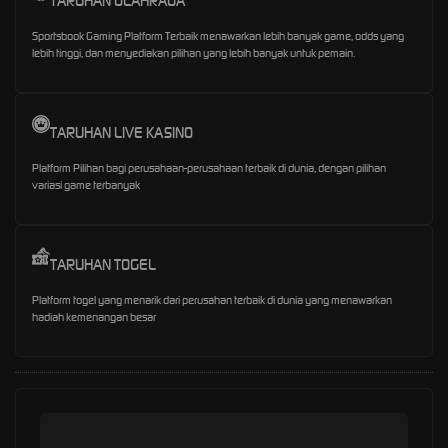
TARUHAN OLAHRAGA
Sportsbook Gaming Platform Terbaik menawarkan lebih banyak game, odds yang
lebih tinggi, dan menyediakan pilihan yang lebih banyak untuk pemain.
TARUHAN LIVE KASINO
Platform Pilihan bagi perusahaan-perusahaan terbaik di dunia, dengan pilihan
variasi game terbanyak
TARUHAN TOGEL
Platform togel yang menarik dari perusahan terbaik di dunia yang menawarkan
hadiah kemenangan besar