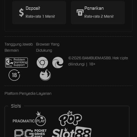
Deposit
Penarikan
Rata-rata 1 Menit
Rata-rata 2 Menit
Tanggung Jawab
Browser Yang
Bermain
Didukung
©2026 BAMBUEMAS88. Hak cipta
dilindungi | 18+
Platform Penyedia Layanan
Slots