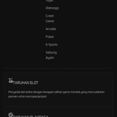
Togel
Olahraga
Crash
Game
Arcade
Poker
E-Sports
Sabung
Ayam
TARUHAN SLOT
Penyedia slot online dengan beragam pilihan game menarik yang memudahkan
pemain untuk mencapai jackpot