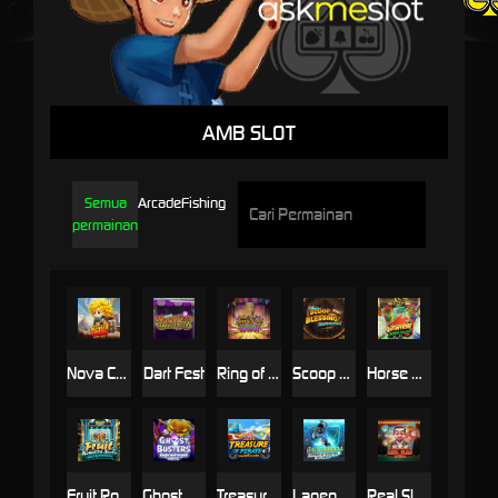
AMB SLOT
Semua
Arcade
Fishing
permainan
Nova Crash : The Legends of Power
Dart Fest
Ring of Hopeful
Scoop Blessing
Horse Racing
Fruit Roulette Slots
Ghost Busters
Treasure of Pirate
Lagend of Shooter
Real Slap