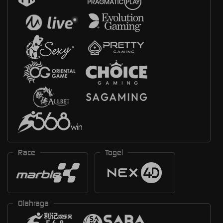
Race
Togel
Olahraga