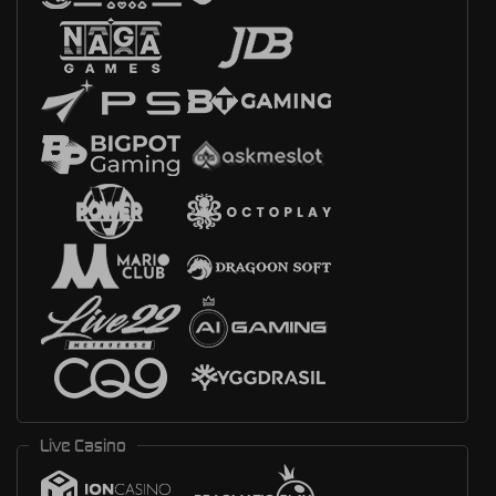
Live Casino