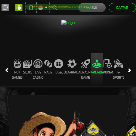
MASUK
DAFTAR
ha****68 Berhasil Withdraw IDR 586.00
HOT
SLOTS
LIVE
RACE
TOGEL
OLAHRAGA
CRASH
ARCADE
POKER
E-
SABUN
GAMES
CASINO
GAME
SPORTS
AYAM