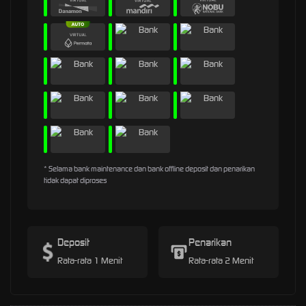
* Selama bank maintenance dan bank offline deposit dan penarikan
tidak dapat diproses
Deposit
Penarikan
Rata-rata 1 Menit
Rata-rata 2 Menit