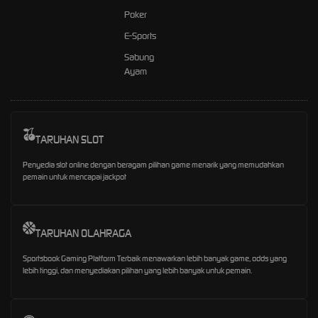
Poker
E-Sports
Sabung
Ayam
TARUHAN SLOT
Penyedia slot online dengan beragam pilihan game menarik yang memudahkan
pemain untuk mencapai jackpot
TARUHAN OLAHRAGA
Sportsbook Gaming Platform Terbaik menawarkan lebih banyak game, odds yang
lebih tinggi, dan menyediakan pilihan yang lebih banyak untuk pemain.