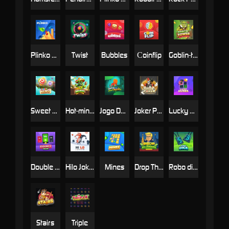
Plinko 1000
Twist
Bubbles
Сoinflip
Goblin-tower
Sweet Keno
Hot-mines
Jogo Do Bicho
Joker Poker
Lucky mines
Double Online
Hilo Joker
Mines
Drop The Billionaire
Robo dice
Stairs
Triple