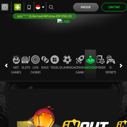
MASUK
DAFTAR
HOT
SLOTS
LIVE
RACE
TOGEL
OLAHRAGA
CRASH
ARCADE
POKER
E-
SABUN
GAMES
CASINO
GAME
SPORTS
AYAM