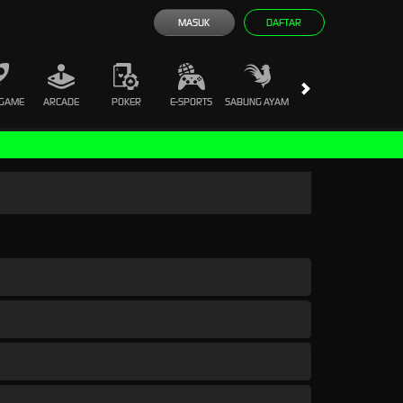
MASUK
DAFTAR
 GAME
ARCADE
POKER
E-SPORTS
SABUNG AYAM
PROMOSI