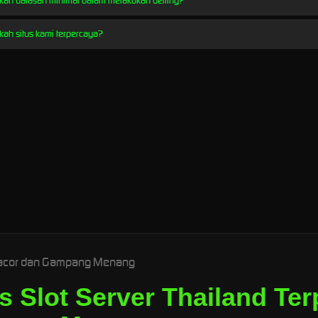
kah batasan minimal dalam melakukan betting?
kah situs kami terpercaya?
Gacor dan Gampang Menang
Slot Server Thailand Ter