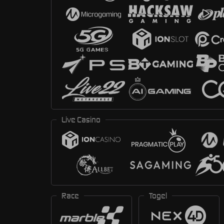
Live Casino
Race
Togel