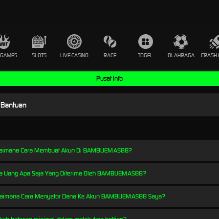
 GAMES
SLOTS
LIVE CASINO
RACE
TOGEL
OLAHRAGA
CRASH
Pusat Info
 Bantuan
gaimana Cara Membuat Akun Di BAMBUEMAS88?
ta Uang Apa Saja Yang Diterima Oleh BAMBUEMAS88?
gaimana Cara Menyetor Dana Ke Akun BAMBUEMAS88 Saya?