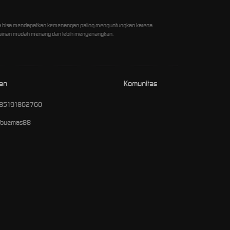
, Anda bisa mendapatkan kemenangan paling menguntungkan karena
rmainan mudah menang dan lebih menyenangkan.
an
Komunitas
85191862760
buemas88