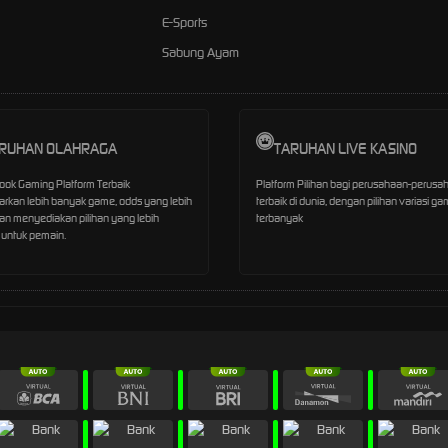
E-Sports
Sabung Ayam
RUHAN OLAHRAGA
TARUHAN LIVE KASINO
ook Gaming Platform Terbaik
Platform Pilihan bagi perusahaan-perusa
kan lebih banyak game, odds yang lebih
terbaik di dunia, dengan pilihan variasi g
 dan menyediakan pilihan yang lebih
terbanyak
untuk pemain.